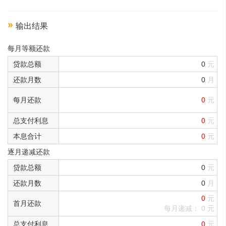
输出结果
每月等额还款
贷款总额
0
元
还款月数
0
月
每月还款
0
元
总支付利息
0
元
本息合计
0
元
逐月递减还款
贷款总额
0
元
还款月数
0
月
0
元
首月还款
每月递减：
0
元
总支付利息
0
元