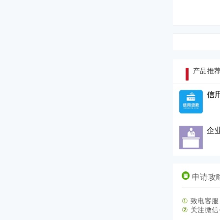
产品推
信
企
申请攻
①
致电客
②
关注微信