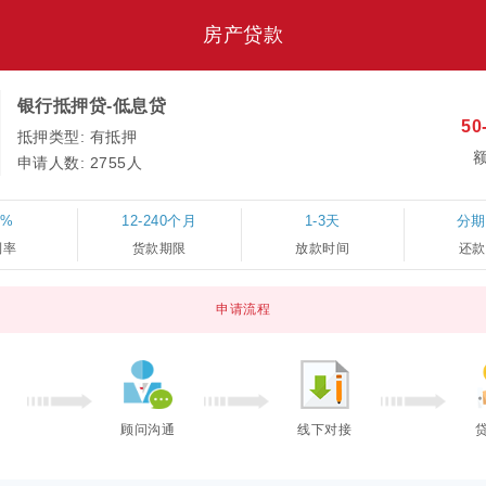
房产贷款
银行抵押贷-低息贷
50
抵押类型: 有抵押
申请人数:
2755人
3%
12-240个月
1-3天
分期
利率
货款期限
放款时间
还款
申请流程
顾问沟通
线下对接