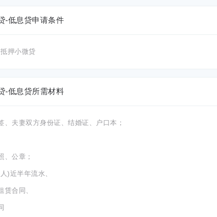
贷-低息贷申请条件
：抵押小微贷
贷-低息贷所需材料
共签、夫妻双方身份证、结婚证、户口本；
照、公章；
个人)近半年流水、
租赁合同、
同