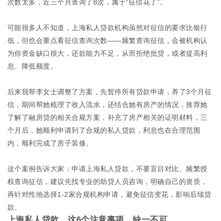
次数太多，近三个月查询了8次，属于“征信花了”。
可能很多人不知道，上海私人贷款机构虽然对征信的要求比银行
低，但也会重点看征信查询次数——频繁查询征信，会被机构认
为你资金缺口很大，还款能力不足，从而拒绝批贷，或者提高利
息、降低额度。
后来我帮李女士调整了方案，先暂停所有贷款申请，养了3个月征
信，期间帮她梳理了收入流水，还结合她有房产的情况，推荐她
了解了融房贷的相关合规方案，补充了房产相关的证明材料，三
个月后，她顺利申请到了合规的私人贷款，利息也在合理范围
内，顺利完成了房子装修。
这个案例告诉大家：申请上海私人贷款，不要盲目对比、频繁授
权查询征信，建议先找专业的助贷人员咨询，明确自己的资质，
再针对性地选择1-2家合规机构申请，避免征信变花，影响后续贷
款。
上海私人贷款，这6个注意事项，缺一不可