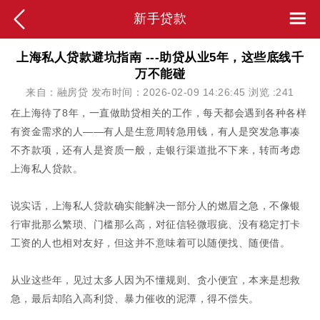
新手贷款
上海私人贷款避坑指南 ---助贷从业5年，这些底线千
万不能碰
来自：融房贷 发布时间：2026-02-09 14:26:45 浏览 :
241
在上海待了8年，一直做助贷相关的工作，每天都会遇到各种各样
有资金需求的人——有人是生意周转急用钱，有人是突发急事凑
不齐款项，还有人是资质一般，走银行渠道批不下来，转而考虑
上海私人贷款。
说实话，上海私人贷款确实能解决一部分人的燃眉之急，不像银
行审批那么繁琐、门槛那么高，对征信轻微瑕疵、没有稳定打卡
工资的人也相对友好，但这并不意味着可以随便找、随便借。
从业这些年，见过太多人因为不懂规则、贪小便宜，本来是想救
急，最后却陷入高利贷、暴力催收的泥潭，得不偿失。