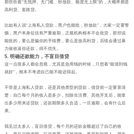
那些吹着“无抵押、无门槛、秒放款、额度无上限”的，大概率都是
高利贷、套路贷。
比如有人说“上海私人贷款，黑户也能批，秒放款”，大家一定要警
惕，黑户本身征信有严重逾期，正规机构根本不会批贷，那些说
能批的，要么是骗你的手续费，要么是放高利贷，后续会通过暴
力催收逼你还款，得不偿失。
5. 明确还款能力，不盲目借贷
这一点很多人都会忽视，尤其是急用钱的时候，只想着“能借到钱
就好”，根本不考虑自己能不能还得起。
不管是上海私人贷款，还是其他类型的贷款，借贷前一定要算清
楚：自己每个月的收入是多少，扣除生活费、其他开支后，能拿
出多少用来还贷款，还款期限多久合适，一旦逾期，会有什么后
果。
我见过太多人，盲目借贷，每个月的还款金额超过了自己的收
入，最后只能逾期，征信变黑，还被催收，甚至影响家人、朋友